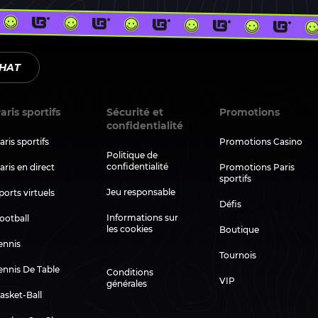
CHAT
aris sportifs
Sécurité et
Promotions
confidentialité
aris sportifs
Promotions Casino
Politique de
confidentialité
aris en direct
Promotions Paris
sportifs
Jeu responsable
ports virtuels
Défis
Informations sur
ootball
les cookies
Boutique
ennis
Tournois
ennis De Table
Conditions
VIP
générales
asket-Ball