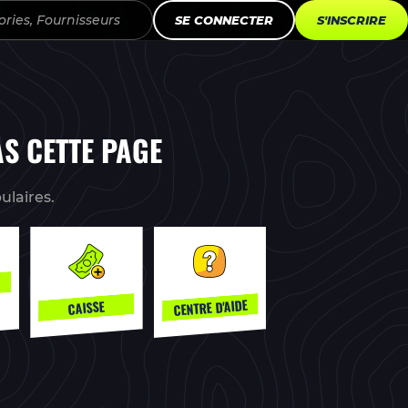
ories, Fournisseurs
SE CONNECTER
S'INSCRIRE
S CETTE PAGE
ulaires.
CENTRE D'AIDE
CAISSE