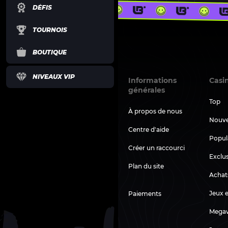
DÉFIS
TOURNOIS
BOUTIQUE
NIVEAUX VIP
Informations
Casi
générales
Top
À propos de nous
Nouv
Centre d'aide
Popul
Créer un raccourci
Exclus
Plan du site
Achat
Jeux e
Paiements
Mega