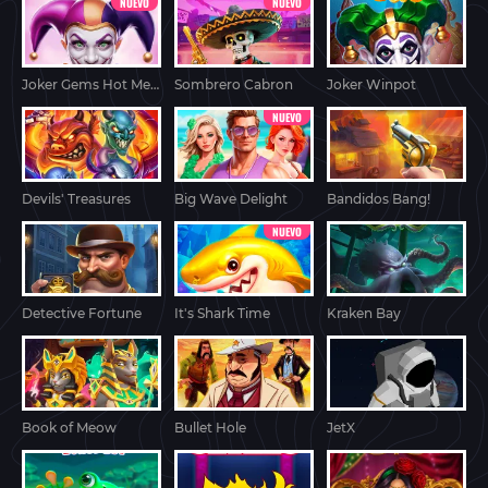
NUEVO
NUEVO
Joker Gems Hot Meter
Sombrero Cabron
Joker Winpot
NUEVO
Devils' Treasures
Big Wave Delight
Bandidos Bang!
NUEVO
Detective Fortune
It's Shark Time
Kraken Bay
Book of Meow
Bullet Hole
JetX