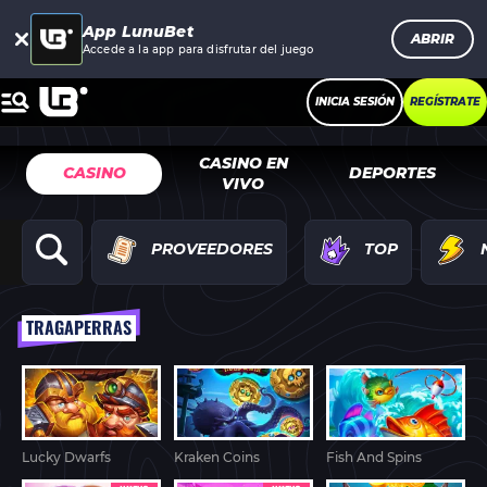
App LunuBet
ABRIR
Accede a la app para disfrutar del juego
INICIA SESIÓN
REGÍSTRATE
CASINO EN
CASINO
DEPORTES
VIVO
PROVEEDORES
TOP
TRAGAPERRAS
Lucky Dwarfs
Kraken Coins
Fish And Spins