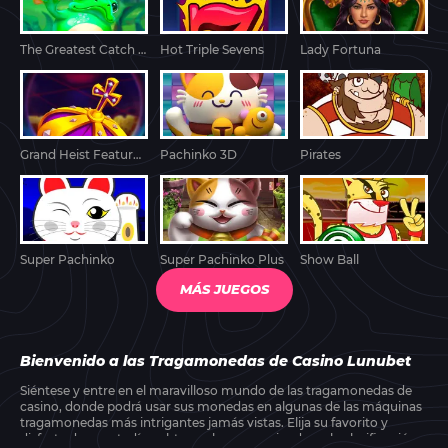
The Greatest Catch Bonus Buy
Hot Triple Sevens
Lady Fortuna
Grand Heist Feature Buy
Pachinko 3D
Pirates
Super Pachinko
Super Pachinko Plus
Show Ball
MÁS JUEGOS
Bienvenido a las Tragamonedas de Casino Lunubet
Siéntese y entre en el maravilloso mundo de las tragamonedas de
casino, donde podrá usar sus monedas en algunas de las máquinas
tragamonedas más intrigantes jamás vistas. Elija su favorito y
disfrute de su estadía - obtenga bonos, ascienda en la clasificación