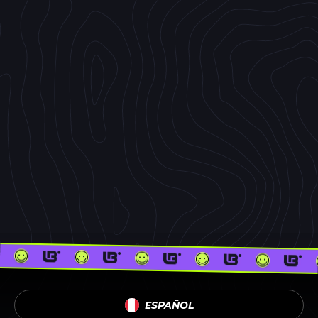
ESPAÑOL