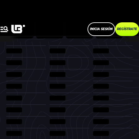
CASINO EN
CASINO
DEPORTES
VIVO
INICIA SESIÓN
REGÍSTRATE