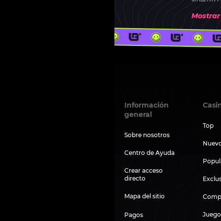
Nuestro c
cuanto a 
Mostra
hasta apu
Pero Lunu
las apues
Lunubet U
Las puert
monedas, 
Tragamo
Información
Casi
Lo primer
Afortunad
general
barra de 
Top
Sobre nosotros
La búsque
nombre de
Nuev
antes de 
Centro de Ayuda
una traga
Popul
Crear acceso
Juegos d
directo
Exclu
Los juego
ofrecemos
Mapa del sitio
Comp
Baccar
Juegos
Pagos
Póker