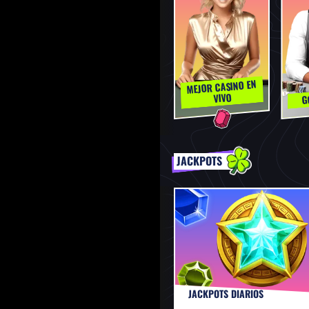
MEJOR CASINO EN
G
VIVO
JACKPOTS
JACKPOTS DIARIOS