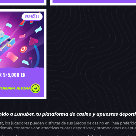
ESPECIAL
 S/5,000 EN
COMPRA AHORA
nido a Lunubet, tu plataforma de casino y apuestas deporti
t, los jugadores pueden disfrutar de sus juegos de casino en línea preferid
demás, contamos con atractivas cuotas deportivas y promociones de apuesta