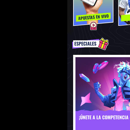
APUESTAS EN VIVO
ESPECIALES
¡ÚNETE A LA COMPETENCIA 