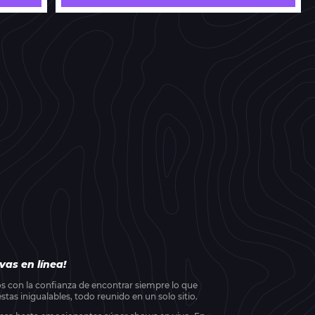
vas en línea!
os con la confianza de encontrar siempre lo que
s inigualables, todo reunido en un solo sitio.