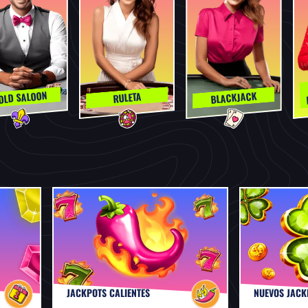
OLD SALOON
BLACKJACK
RULETA
JACKPOTS CALIENTES
NUEVOS JACK