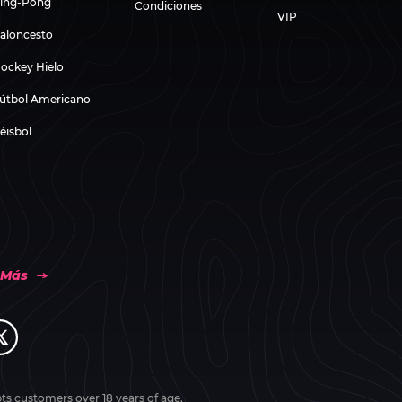
ing-Pong
Condiciones
VIP
aloncesto
mo la Ruleta sobre ruedas Americana, Europea y
ockey Hielo
útbol Americano
 todo, incluyendo mesas con crupieres en vivo
, no te pierdas nuestros emocionantes súper shows
éisbol
e y ganar grandes jackpots.
na votación del público? En Lunubet encontrará
portantes para ayudarle en su viaje. En las
randes y pequeños, desde el fútbol de las
prenderán! Apuesta por quién será el próximo
Más
una estrella de cine favorita? Apuesta por quién
s por los enormes premios que se ofrecen en los
 acción con apuestas online en los mejores
torneos de iGaming son excelentes para apuestas
s customers over 18 years of age.