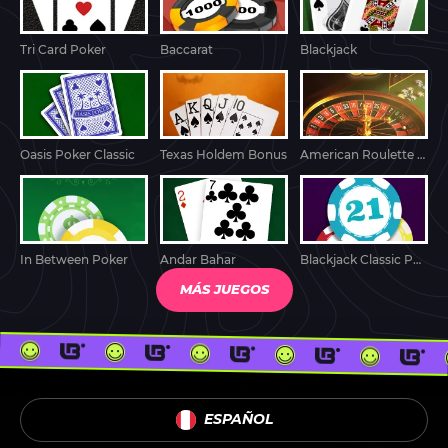
Tri Card Poker
Baccarat
Blackjack
Oasis Poker Classic
Texas Holdem Bonus
American Roulette 3D
In Between Poker
Andar Bahar
Blackjack Classic Perfect Pairs
MÁS JUEGOS
ESPAÑOL