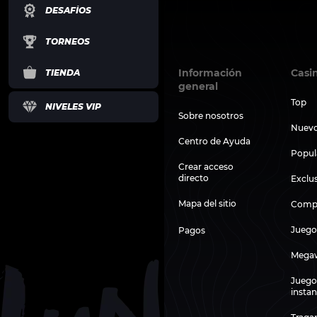
DESAFÍOS
TORNEOS
Información
Casi
TIENDA
general
Top
NIVELES VIP
Sobre nosotros
Nuev
Centro de Ayuda
Popul
Crear acceso
directo
Exclu
Mapa del sitio
Comp
Juegos
Pagos
Mega
Juego
insta