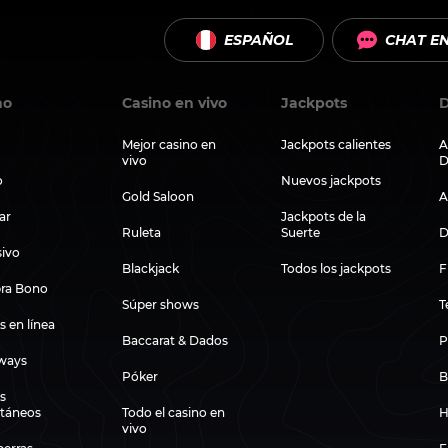
ESPAÑOL
CHAT EN
no
Casino en vivo
Jackpots
D
Mejor casino en
Jackpots calientes
A
vivo
D
o
Nuevos jackpots
Gold Saloon
A
ar
Jackpots de la
Ruleta
Suerte
D
sivo
Blackjack
Todos los jackpots
F
ra Bono
Súper shows
T
 en línea
Baccarat & Dados
P
ways
Póker
B
s
ntáneos
Todo el casino en
H
vivo