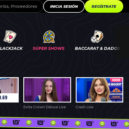
rías, Proveedores
INICIA SESIÓN
REGÍSTRATE
LACKJACK
SÚPER SHOWS
BACCARAT & DADOS
NUEVO
0.69
Extra Crown Deluxe Live
Crash Live