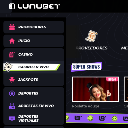
PROMOCIONES
INICIO
PROVEEDORES
ME
CASINO
SÚPER SHOWS
CASINO EN VIVO
NUEVO
JACKPOTS
DEPORTES
APUESTAS EN VIVO
Roulette Rouge
Ca
DEPORTES
VIRTUALES