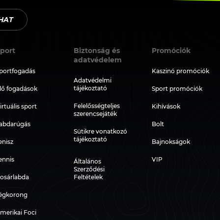
HAT
port
Biztonság és
Promóciók
adatvédelem
portfogadás
Kaszinó promóciók
Adatvédelmi
tájékoztató
lő fogadások
Sport promóciók
Felelősségteljes
irtuális sport
Kihívások
szerencsejáték
abdarúgás
Bolt
Sütikre vonatkozó
tájékoztató
enisz
Bajnokságok
ennis
VIP
Általános
Szerződési
osárlabda
Feltételek
égkorong
merikai Foci