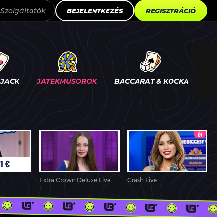
 Szolgáltatók
BEJELENTKEZÉS
REGISZTRÁCIÓ
KJACK
JÁTÉKMŰSOROK
BACCARAT & KOCKA
P
ÚJ
1 €
Extra Crown Deluxe Live
Crash Live