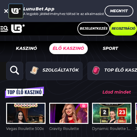
LunuBet App
MEGNYIT
A legjobb játékélményhez töltsd le az alkalmazást.
BEJELENTKEZÉS
REGISZTRÁCIÓ
KASZINÓ
ÉLŐ KASZINÓ
SPORT
SZOLGÁLTATÓK
TOP ÉLŐ KAS
TOP ÉLŐ KASZINÓ
Lásd mindet
ÚJ
Vegas Roulette 500x
Gravity Roulette
Dynamic Roulette 120x