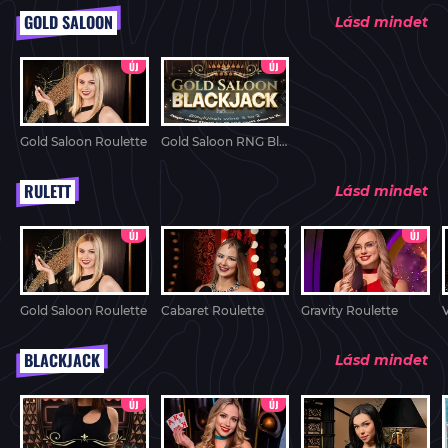
GOLD SALOON
Lásd mindet
ÚJ
ÚJ
Gold Saloon Roulette
Gold Saloon RNG Blackjack
RULETT
Lásd mindet
ÚJ
ÚJ
Gold Saloon Roulette
Cabaret Roulette
Gravity Roulette
BLACKJACK
Lásd mindet
ÚJ
ÚJ