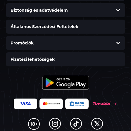
asztali játékok - és előnyösek azoknak a játékosoknak, akik
ismerik a szabályokat. A bakkara tökéletes jelölt az élő
Biztonság és adatvédelem
kaszinóhoz; ez egy civilizált játék, amely komoly elmét és egy
csipetnyi szerencsét igényel.
Élő Póker – A póker egy másik játék, amelynek számos változata
Általános Szerződési Feltételek
van, mint például a Hold’em, a 3-lapos és a Brag. És mindegyiket
itt játszhatod, az Lunubet Élő Kaszinójában.
Élő Rulett – Valami igazán kielégítő van abban a hangban, amit a
golyó ad ki, amikor körbe gurul a keréken. Az Élő Rulettnél
Promóciók
megtalálod az összes komoly asztalt. Játszhatsz amerikai,
európai és francia kerekeken.
Élő Játékműsorok – Legyél részese egy élő játék show
Fizetési lehetőségek
élménynek. Lépj be a műsorba, és érezd a meleget, hallgasd a
tapsot, ahogy üdvözölnek a színpadon, és biztatnak, amikor
eltalálod a jackpot kart.
Az Lunubet Élő Kaszinó Élménye
A játékosok az Lunubet Élő Kaszinóba egy fantasztikus
játékkínálatért jönnek. A játékosok biztonságban érzik magukat,
bizton tudva, hogy igazságosan és tisztességesen lesznek kezelve,
és hogy személyes és tranzakciós információik bizalmasak
További
maradnak. A játékosok azt is tudják, hogy hozzáférhetnek bónusz
ajánlatokhoz és meghívást kaphatnak bajnokságokra. A játékosok
segítséget is kaphatnak, amikor szükségük van rá, az élő támogató
csapatunktól.
Más Játékok az Lunubet