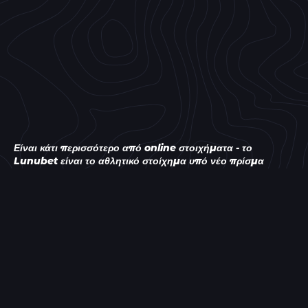
Είναι κάτι περισσότερο από online στοιχήματα - το
Lunubet είναι το αθλητικό στοίχημα υπό νέο πρίσμα
Τοποθετήστε ένα στοίχημα στο Lunubet Sportsbook και αποδείξτε σε
όλους ότι γνωρίζετε από μεγάλες αποδόσεις. Εδώ θα βρείτε αποδόσεις
αθλητικών γεγονότων από όλο τον κόσμο, από τένις μέχρι διεθνείς
ποδοσφαιρικούς αγώνες, από Esports μέχρι VR Sports και από MMA
Εμφάνιση περισσότερων
μέχρι προεδρικές εκλογές. Αν πρέπει να βγείτε στο δρόμο, δεν χρειάζεται να
ανησυχείτε, αφού το Αθλητικό Στοίχημα μπορεί να σας ακολουθήσει. Και, αν
διαθέτετε ένα smartphone και μια σύνδεση στο διαδίκτυο μέσω κινητού
τηλεφώνου, μπορείτε να συνεχίσετε το online στοίχημα οπουδήποτε και
οποτεδήποτε. Όλα σας περιμένουν στο Lunubet - ποντάρετε στο πάθος
σας!
Ελληνικά
Τα καλύτερα αθλητικά στοιχήματα στο Lunubet