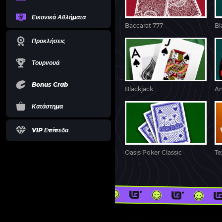
Εικονικά Αθλήματα
Baccarat 777
Bl
Προκλήσεις
Τουρνουά
Bonus Crab
Blackjack
Am
Κατάστημα
VIP Επίπεδα
Oasis Poker Classic
Te