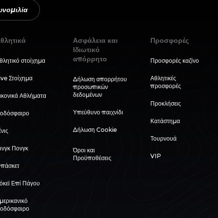
υνομιλία
θλητικά
Ασφάλεια και
Προσφορές
Ιδιωτικό
απόρρητο
θλητικό στοίχημα
Προσφορές καζίνο
ive Στοίχημα
Αθλητικές
Δήλωση απορρήτου
προσφορές
προσωπικών
δεδομένων
ικονικά Αθλήματα
Προκλήσεις
Υπεύθυνο παιχνίδι
οδόσφαιρο
Κατάστημα
Δήλωση Cookie
ένις
Τουρνουά
ινγκ Πονγκ
Όροι και
VIP
Προϋποθέσεις
πάσκετ
όκεϊ Επί Πάγου
μερικανικό
οδόσφαιρο