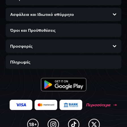
Ασφάλεια και Ιδιωτικό απόρρητο
Όροι και Προϋποθέσεις
Προσφορές
Πληρωμές
Περισσότερα