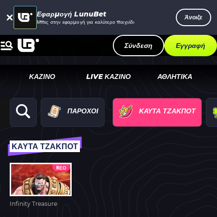
Εφαρμογή LunuBet
Άνοιξε
Μπες στην εφαρμογή για καλύτερο παιχνίδι
Σύνδεση
Εγγραφή
ΚΑΖΊΝΟ
LIVE ΚΑΖΊΝΟ
ΑΘΛΗΤΙΚΆ
ΠΆΡΟΧΟΙ
ΚΑΥΤΆ ΤΖΆΚΠΟΤ
ΚΑΥΤΆ ΤΖΆΚΠΟΤ
NΈΟ
Infinity Treasure