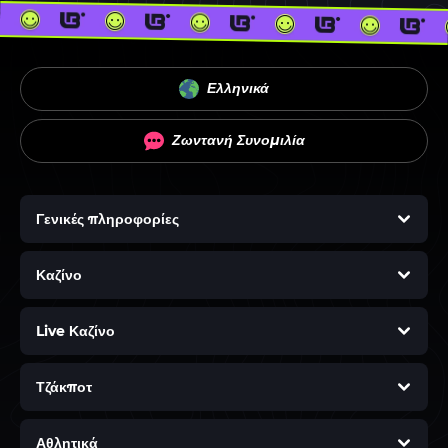
Ελληνικά
Ζωντανή Συνομιλία
Γενικές πληροφορίες
Καζίνο
Live Καζίνο
Τζάκποτ
Αθλητικά