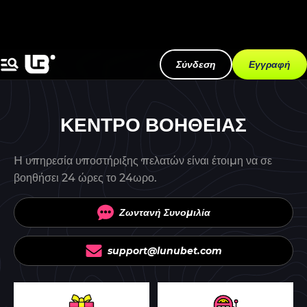
Σύνδεση
Εγγραφή
ΚΈΝΤΡΟ ΒΟΉΘΕΙΑΣ
H υπηρεσία υποστήριξης πελατών είναι έτοιμη να σε
βοηθήσει 24 ώρες το 24ωρο.
Ζωντανή Συνομιλία
support@lunubet.com