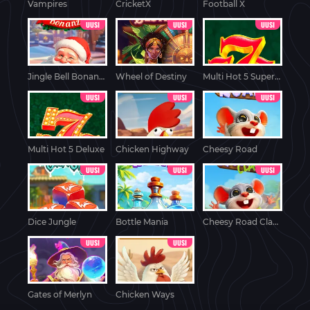
Vampires
CricketX
Football X
UUSI
UUSI
UUSI
Jingle Bell Bonanza
Wheel of Destiny
Multi Hot 5 Super Wilds
UUSI
UUSI
UUSI
Multi Hot 5 Deluxe
Chicken Highway
Cheesy Road
UUSI
UUSI
UUSI
Dice Jungle
Bottle Mania
Cheesy Road Classic
UUSI
UUSI
Gates of Merlyn
Chicken Ways