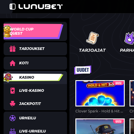
WORLD CUP
QUEST
TARJOUKSET
TARJOAJAT
PARH
KOTI
UUDET
KASINO
UUSI
LIVE-KASINO
JACKPOTIT
Clover Spark - Hold & Hit 3x3
Cr
URHEILU
UUSI
LIVE-URHEILU