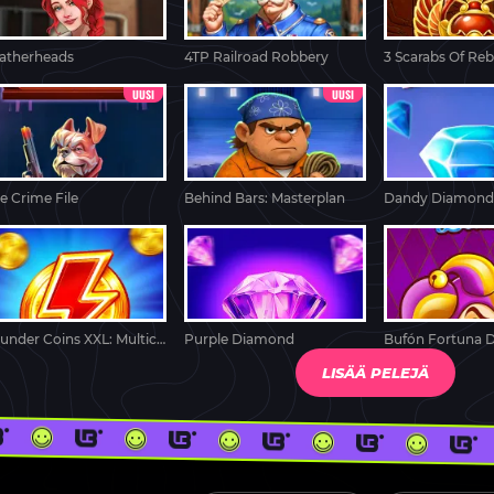
atherheads
4TP Railroad Robbery
3 Scarabs Of Reb
UUSI
UUSI
e Crime File
Behind Bars: Masterplan
Dandy Diamond
Thunder Coins XXL: Multicoin
Purple Diamond
Bufón Fortuna 
LISÄÄ PELEJÄ