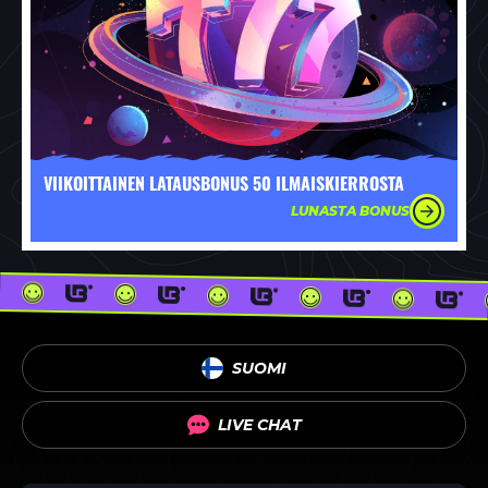
VIIKOITTAINEN LATAUSBONUS 50 ILMAISKIERROSTA
LUNASTA BONUS
SUOMI
LIVE CHAT