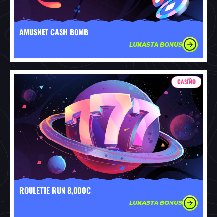
AMUSNET CASH BOMB
LUNASTA BONUS
CASINO
ROULETTE RUN 8,000€
LUNASTA BONUS