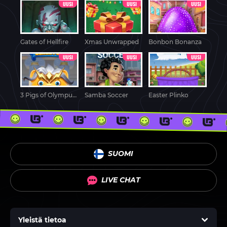
UUSI
UUSI
UUSI
Gates of Hellfire
Xmas Unwrapped
Bonbon Bonanza
UUSI
UUSI
UUSI
3 Pigs of Olympus Bonus Pot
Samba Soccer
Easter Plinko
SUOMI
LIVE CHAT
Yleistä tietoa