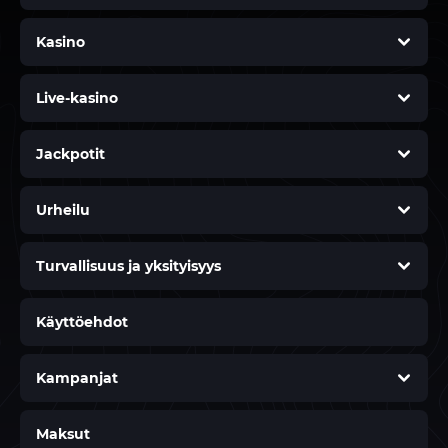
Kasino
Live-kasino
Jackpotit
Urheilu
Turvallisuus ja yksityisyys
Käyttöehdot
Kampanjat
Maksut