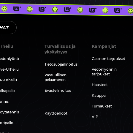
CHAT
rheilu
Turvallisuus ja
Kampanjat
yksityisyys
edonlyönti
Casinon tarjoukset
Tietosuojailmoitus
ive-Urheilu
Vedonlyönnin
tarjoukset
Vastuullinen
pelaaminen
R-Urheilu
Haasteet
Evästeilmoitus
alkapallo
Kauppa
ennis
Turnaukset
öytätennis
Käyttöehdot
VIP
oripallo