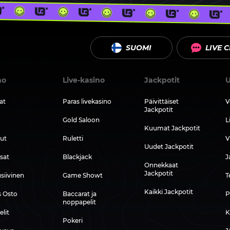
SUOMI
LIVE 
no
Live-kasino
Jackpotit
U
at
Paras livekasino
Päivittäiset
V
Jackpotit
Gold Saloon
L
Kuumat Jackpotit
tut
Ruletti
V
Uudet Jackpotit
sat
Blackjack
J
Onnekkaat
Jackpotit
siivinen
Game Showt
T
Kaikki Jackpotit
 Osto
Baccarat ja
P
noppapelit
elit
K
Pokeri