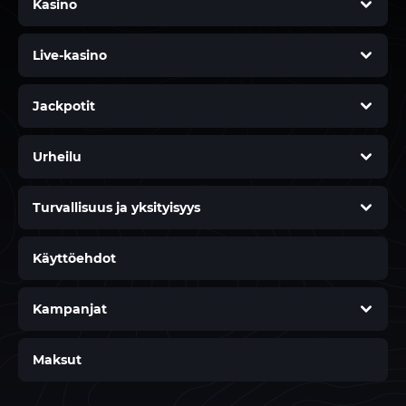
Kasino
Live-kasino
Jackpotit
Urheilu
Turvallisuus ja yksityisyys
Käyttöehdot
Kampanjat
Maksut