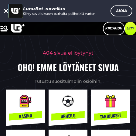
LunuBet -sovellus
AVAA
Siirry sovellukseen parhaita pelihetkiä varten
KIRJAUDU
LIITY
404 sivua ei löytynyt
OHO! EMME LÖYTÄNEET SIVUA
Tutustu suosituimpiin osioihin.
TARJOUKSET
URHEILU
KASINO