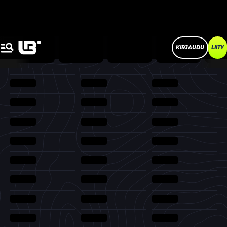
KASINO
LIVE-KASINO
URHEILU
KIRJAUDU
LIITY