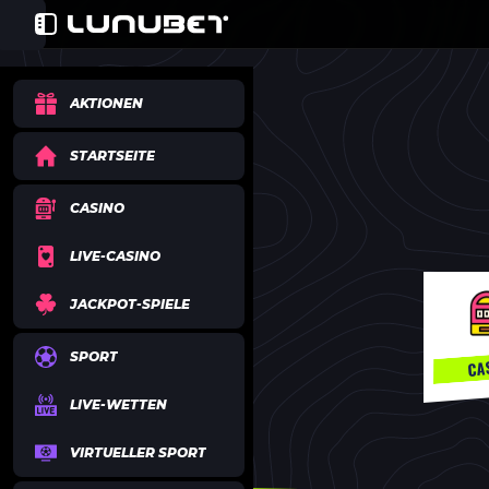
AKTIONEN
STARTSEITE
CASINO
LIVE-CASINO
JACKPOT-SPIELE
SPORT
CA
LIVE-WETTEN
VIRTUELLER SPORT