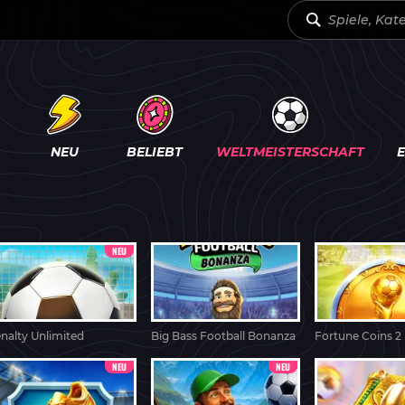
Spiele, Kat
NEU
BELIEBT
WELTMEISTERSCHAFT
E
NEU
nalty Unlimited
Big Bass Football Bonanza
Fortune Coins 2
NEU
NEU