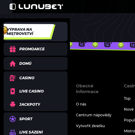
VÝPRAVA NA
MISTROVSTVÍ
SVĚTA
PROMOAKCE
DOMŮ
CASINO
Obecné
Casi
LIVE CASINO
informace
Top
O nás
JACKPOTY
Nové
Centrum nápovědy
SPORT
Popul
Vytvořit zkratku
Mistro
LIVE SÁZENÍ