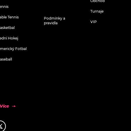
Obchod
ennis
Turnaje
able Tennis
Podmínky a
VIP
pravidla
asketbal
ední Hokej
merický Fotbal
aseball
Více