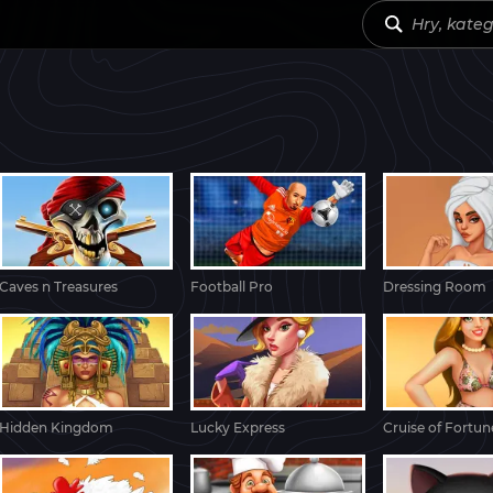
Hry, kateg
Caves n Treasures
Football Pro
Dressing Room
Hidden Kingdom
Lucky Express
Cruise of Fortun