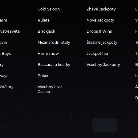
Gold Saloon
Žhavé Jackpoty
L
ární
Ruleta
Nové Jackpoty
V
vství světa
Blackjack
Drops & Wins
F
ivní
Mezinárodní stoly
Šťastné jackpoty
T
 Buys
Herní show
Jackpot hra
T
ry
Baccarat a kostky
Všechny Jackpoty
B
ways
Poker
L
ité hry
Všechny Live
A
Casino
B