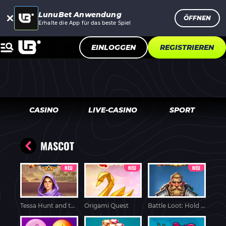
LunuBet Anwendung
ÖFFNEN
Erhalte die App für das beste Spiel
EINLOGGEN
REGISTRIEREN
CASINO
LIVE-CASINO
SPORT
MASCOT
NEU
NEU
NEU
Tessa Hunt and the Golden Sands
Origami Quest
Battle Loot: Hold and Win