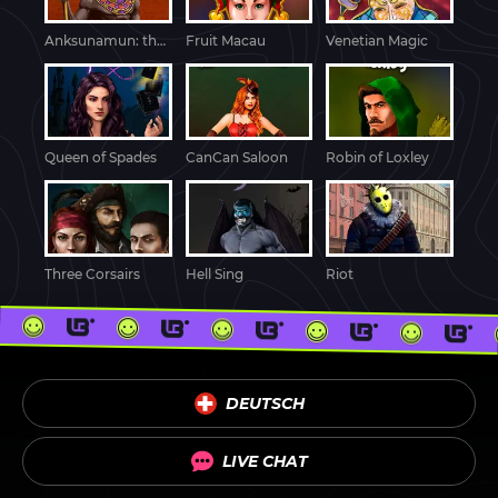
Anksunamun: the Queen of Egypt
Fruit Macau
Venetian Magic
Queen of Spades
CanCan Saloon
Robin of Loxley
Three Corsairs
Hell Sing
Riot
DEUTSCH
LIVE CHAT