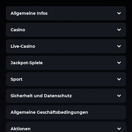
Allgemeine Infos
Casino
Live-Casino
Jackpot-Spiele
Sport
Sicherheit und Datenschutz
Allgemeine Geschäftsbedingungen
Aktionen