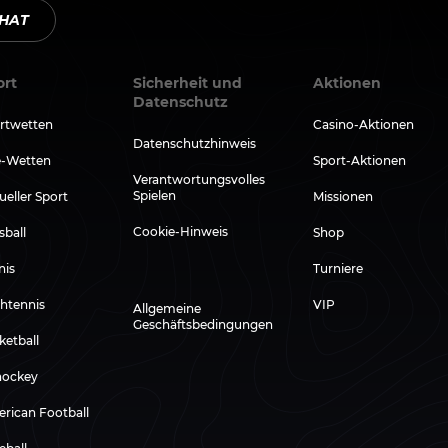
CHAT
ort
Sicherheit und
Aktionen
Datenschutz
rtwetten
Casino-Aktionen
Datenschutzhinweis
e-Wetten
Sport-Aktionen
Verantwortungsvolles
Spielen
tueller Sport
Missionen
Cookie-Hinweis
sball
Shop
nis
Turniere
chtennis
VIP
Allgemeine
Geschäftsbedingungen
ketball
hockey
rican Football