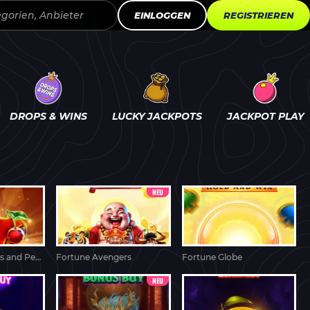
egorien, Anbieter
EINLOGGEN
REGISTRIEREN
DROPS & WINS
LUCKY JACKPOTS
JACKPOT PLAY
NEU
Seven Seven Pots and Pearls
Fortune Avengers
Fortune Globe
NEU