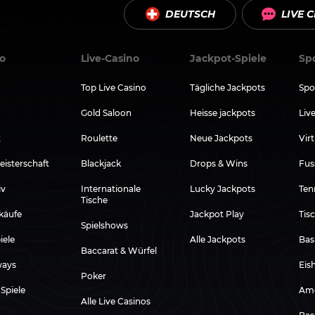
DEUTSCH
LIVE 
no
Live-Casino
Jackpot-Spiele
Sp
Top Live Casino
Tägliche Jackpots
Spo
Gold Saloon
Heisse jackpots
Liv
t
Roulette
Neue Jackpots
Vir
isterschaft
Blackjack
Drops & Wins
Fus
iv
Internationale
Lucky Jackpots
Ten
Tische
käufe
Jackpot Play
Tis
Spielshows
iele
Alle Jackpots
Bas
Baccarat & Würfel
ays
Eis
Poker
-Spiele
Ame
Alle Live Casinos