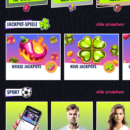
JACKPOT-SPIELE
Alle ansehen
HEISSE JACKPOTS
NEUE JACKPOTS
SPORT
Alle ansehen