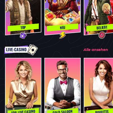
BELIEBT
TOP
NEU
LIVE-CASINO
Alle ansehen
TOP LIVE CASINO
GOLD SALOON
ROULETTE