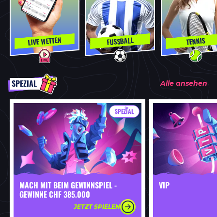
LIVE WETTEN
FUSSBALL
TENNIS
SPEZIAL
Alle ansehen
SPEZIAL
MACH MIT BEIM GEWINNSPIEL -
VIP
GEWINNE CHF 385.000
JETZT SPIELEN