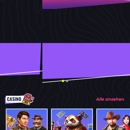
CASINO
Alle ansehen