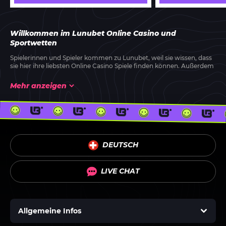
Willkommen im Lunubet Online Casino und
Sportwetten
Spielerinnen und Spieler kommen zu Lunubet, weil sie wissen, dass
sie hier ihre liebsten Online Casino Spiele finden können. Außerdem
erhalten sie hier fantastische Quoten für Sportwetten und die
besten Online Wetten - alles unter einem Dach. Zu den Online
Mehr anzeigen
Casino Spielen gehören traditionelle Spiele wie Live-Tischspiele und
sogar Live Spielshows. Die Quoten der Lunubet Sportwetten
decken typische Live-Sportarten wie Fußball und weniger typische
öffentliche Events wie Wahlen von Staatsoberhäuptern und
Filmpreisnominierungen ab. Aber es geht um mehr als nur Online
Wetten - im Lunubet Online Casino geht es darum, Teil einer
Gemeinschaft von Gleichgesinnten zu sein, die gerne Wetten
DEUTSCH
platzieren und mit den Quoten spielen. Lunubet ist deine Online
Wette Community!
LIVE CHAT
Lunubet für Online Casino Spitzenleistungen
Die Türen des Lunubet Online Casinos sind immer geöffnet. Also
komm rein und verbringe ein paar Stunden mit uns. Fülle deinen
Eimer mit Münzen, setz dich in dein Lieblings-Casino und beginne
Allgemeine Infos
mit Online Wetten.