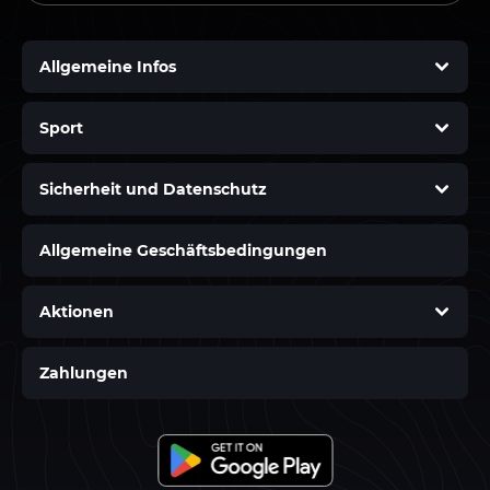
Allgemeine Infos
Sport
Sicherheit und Datenschutz
Allgemeine Geschäftsbedingungen
Aktionen
Zahlungen