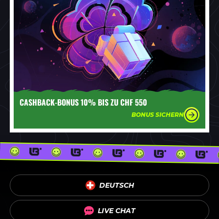
CASHBACK-BONUS 10% BIS ZU CHF 550
BONUS SICHERN
DEUTSCH
LIVE CHAT