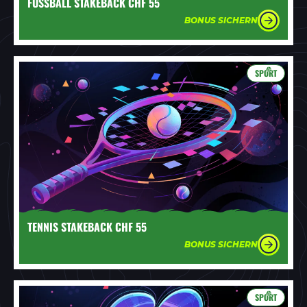
FUSSBALL STAKEBACK CHF 55
BONUS SICHERN
SPORT
TENNIS STAKEBACK CHF 55
BONUS SICHERN
SPORT