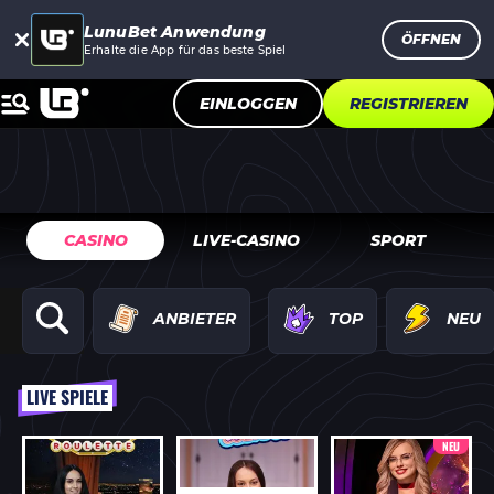
LunuBet Anwendung
ÖFFNEN
Erhalte die App für das beste Spiel
EINLOGGEN
REGISTRIEREN
CASINO
LIVE-CASINO
SPORT
ANBIETER
TOP
NEU
LIVE SPIELE
NEU