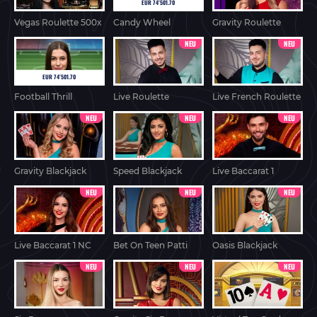
EUR 74’501.70
Vegas Roulette 500x
Candy Wheel
Gravity Roulette
NEU
NEU
EUR 74’501.70
Football Thrill
Live Roulette
Live French Roulette
NEU
NEU
NEU
Gravity Blackjack
Speed Blackjack
Live Baccarat 1
NEU
NEU
NEU
Live Baccarat 1 NC
Bet On Teen Patti
Oasis Blackjack
NEU
NEU
NEU