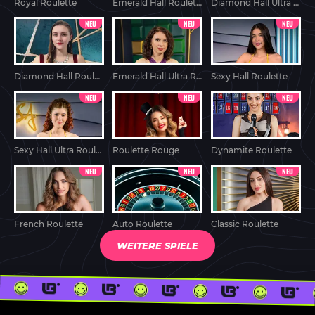
Royal Roulette
Emerald Hall Roulette
Diamond Hall Ultra Roulette
NEU
NEU
NEU
Diamond Hall Roulette
Emerald Hall Ultra Roulette
Sexy Hall Roulette
NEU
NEU
NEU
Sexy Hall Ultra Roulette
Roulette Rouge
Dynamite Roulette
NEU
NEU
NEU
French Roulette
Auto Roulette
Classic Roulette
WEITERE SPIELE