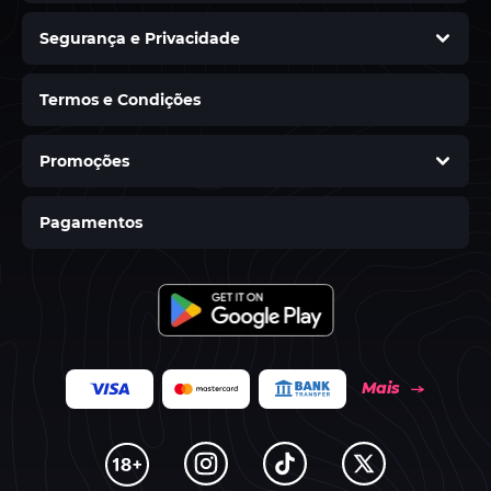
familiarizados com as regras. O Bacará é o candidato perfeito
para um cassino ao vivo; é um jogo civilizado que exige uma
Segurança e Privacidade
mente séria e uma pitada de sorte.
Poker ao vivo – Poker é outro jogo com muitas variações, como
Hold’em, 3 cartas e Brag. E você pode jogá-los aqui mesmo, no
Termos e Condições
Lunubet Live Casino.
Roleta ao Vivo – Há algo verdadeiramente satisfatório no som de
uma pílula – a bola – enquanto ela gira ao redor da roda. Na
Roleta ao Vivo, você encontrará todas as mesas sérias. Você
Promoções
pode jogar em rodas americanas, europeias e francesas.
Programas de jogos ao vivo – Faça parte de uma experiência de
game show ao vivo. Entre no show e sinta o calor, ouça as
Pagamentos
palmas ao ser recebido no chão e aplaudido ao acertar o
jackpot.
Experiência de Cassino ao Vivo Lunubet
Os jogadores vêm ao Lunubet Live Casino para uma fantástica
variedade de jogos. Os jogadores se sentem seguros sabendo que
serão tratados com justiça e que suas informações pessoais e de
transações são confidenciais. Os jogadores também sabem que
podem aceder a ofertas de bónus e ser convidados para torneios.
Mais
Os jogadores também podem obter ajuda da nossa equipe de
suporte ao vivo quando precisarem.
Outros jogos no Lunubet
Procurando algo diferente de jogos de cassino ao vivo? Veja outras
ótimas diversões que você pode jogar no Lunubet: