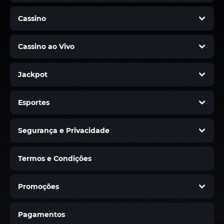
Cassino
Cassino ao Vivo
Jackpot
Esportes
Segurança e Privacidade
Termos e Condições
Promoções
Pagamentos