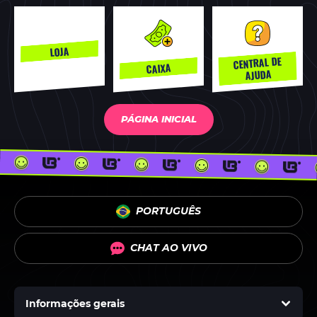
LOJA
CENTRAL DE
CAIXA
AJUDA
PÁGINA INICIAL
PORTUGUÊS
CHAT AO VIVO
Informações gerais