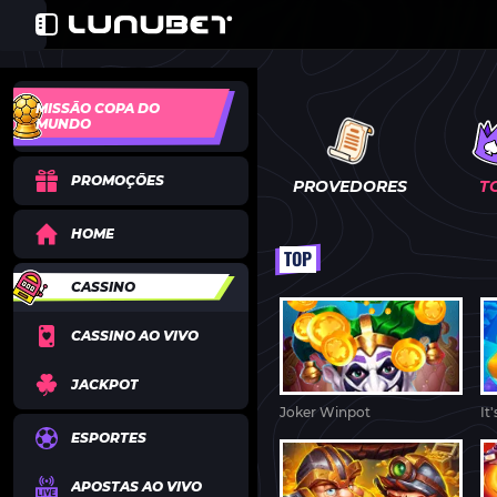
MISSÃO COPA DO
MUNDO
PROMOÇÕES
PROVEDORES
T
HOME
TOP
CASSINO
CASSINO AO VIVO
JACKPOT
Joker Winpot
It
ESPORTES
APOSTAS AO VIVO