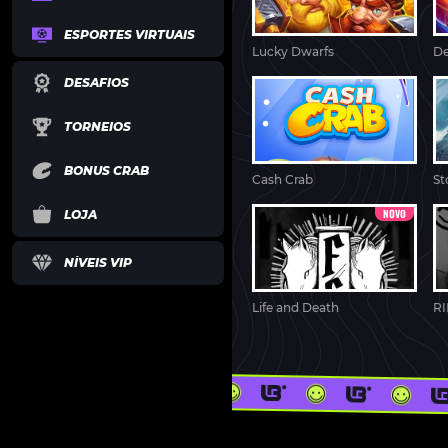
ESPORTES VIRTUAIS
Lucky Dwarfs
De
DESAFIOS
TORNEIOS
BONUS CRAB
Cash Crab
St
NOVO
LOJA
NÍVEIS VIP
Life and Death
RI