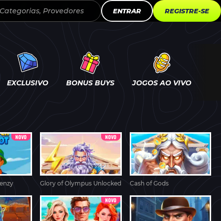
 Categorias, Provedores
ENTRAR
REGISTRE-SE
EXCLUSIVO
BONUS BUYS
JOGOS AO VIVO
ME
NOVO
NOVO
renzy
Glory of Olympus Unlocked
Cash of Gods
NOVO