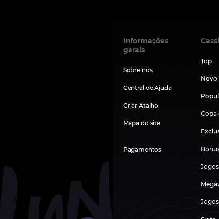
Informações
Cass
gerais
Top
Sobre nós
Novo
Central de Ajuda
Popul
Criar Atalho
Copa
Mapa do site
Exclu
Bonus
Pagamentos
Jogos
Mega
Jogos