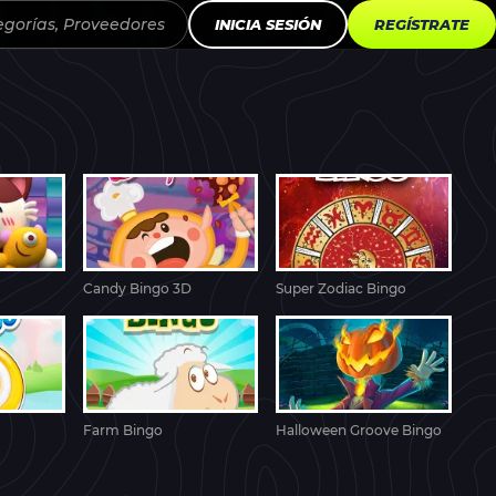
egorías, Proveedores
INICIA SESIÓN
REGÍSTRATE
Candy Bingo 3D
Super Zodiac Bingo
Farm Bingo
Halloween Groove Bingo