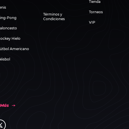
Tienda
enis
Torneos
Términos y
ing-Pong
Condiciones
VIP
aloncesto
ockey Hielo
útbol Americano
éisbol
Más