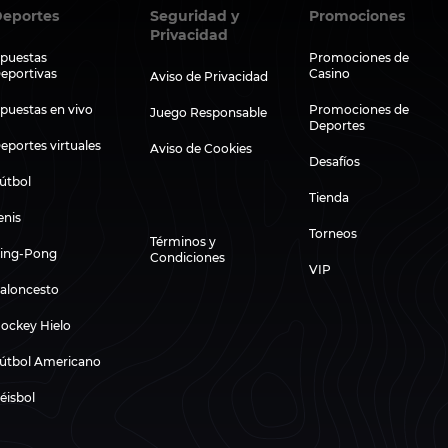
eportes
Seguridad y
Promociones
Privacidad
puestas
Promociones de
eportivas
Casino
Aviso de Privacidad
puestas en vivo
Promociones de
Juego Responsable
Deportes
eportes virtuales
Aviso de Cookies
Desafíos
útbol
Tienda
enis
Torneos
Términos y
ing-Pong
Condiciones
VIP
aloncesto
ockey Hielo
útbol Americano
éisbol