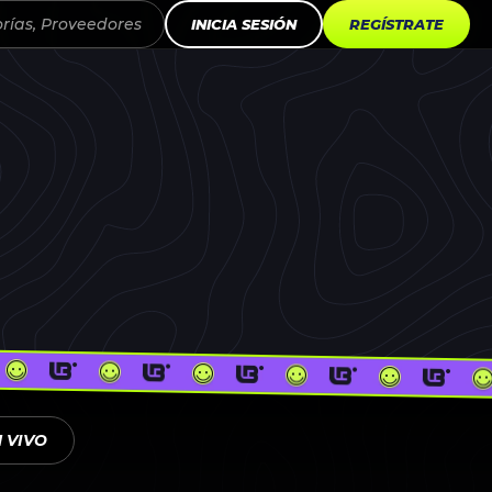
rías, Proveedores
INICIA SESIÓN
REGÍSTRATE
 VIVO