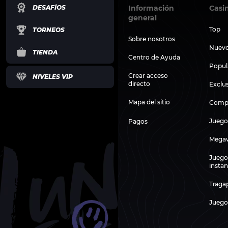
DESAFÍOS
Información
Casi
general
Top
TORNEOS
Sobre nosotros
Nuev
TIENDA
Centro de Ayuda
Popul
Crear acceso
NIVELES VIP
directo
Exclu
Mapa del sitio
Comp
Juegos
Pagos
Mega
Juego
insta
Traga
Juego