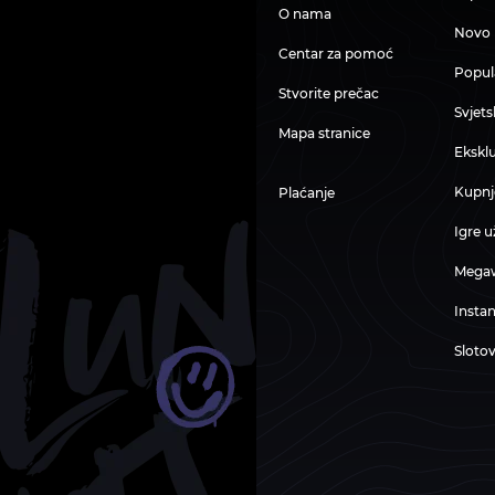
O nama
Novo
Centar za pomoć
Popul
Stvorite prečac
Svjet
Mapa stranice
Ekskl
Kupnj
Plaćanje
Igre u
Mega
Instan
Slotov