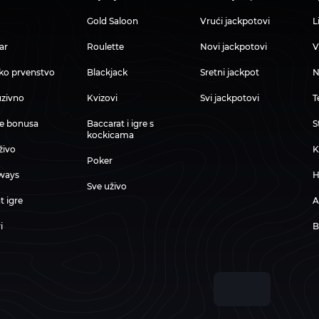
Gold Saloon
Vrući jackpotovi
L
ar
Roulette
Novi jackpotovi
V
sko prvenstvo
Blackjack
Sretni jackpot
N
uzivno
Kvizovi
Svi jackpotovi
T
e bonusa
Baccarat i igre s
S
kockicama
živo
K
Poker
ways
H
Sve uživo
t igre
A
i
B