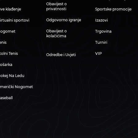
Obavijest o
privatnosti
ive klađenje
Sportske promocije
Odgovorno igranje
irtualni sportovi
Izazovi
Obavijest o
ogomet
Trgovina
kolačićima
enis
Turniri
tolni Tenis
VIP
Odredbe i Uvjeti
ošarka
okej Na Ledu
merički Nogomet
aseball