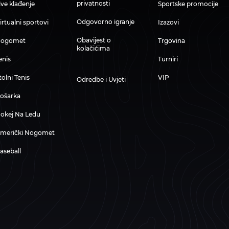
privatnosti
ive klađenje
Sportske promocije
Odgovorno igranje
irtualni sportovi
Izazovi
Obavijest o
ogomet
Trgovina
kolačićima
enis
Turniri
tolni Tenis
VIP
Odredbe i Uvjeti
ošarka
okej Na Ledu
merički Nogomet
aseball