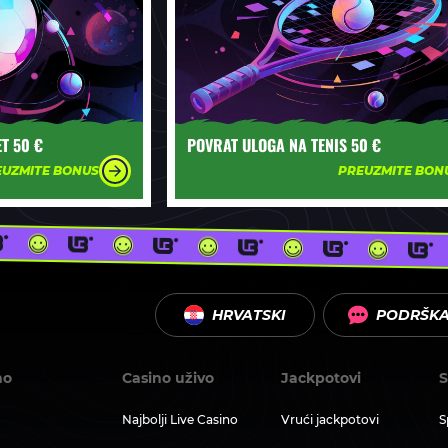
T 50 €
POVRAT ULOGA NA TENIS 50 €
EUZMITE BONUS
PREUZMITE BON
HRVATSKI
PODRŠKA
no
Casino uživo
Jackpotovi
S
Najbolji Live Casino
Vrući jackpotovi
S