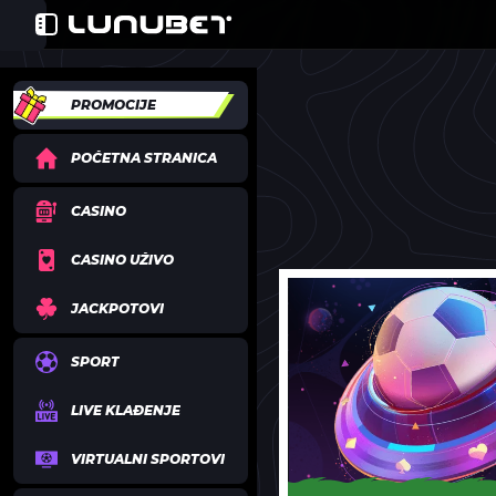
PROMOCIJE
POČETNA STRANICA
CASINO
CASINO UŽIVO
JACKPOTOVI
SPORT
LIVE KLAĐENJE
VIRTUALNI SPORTOVI