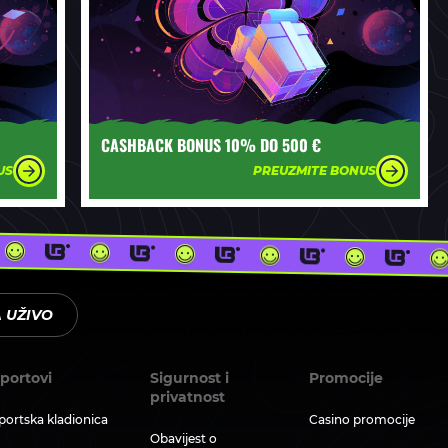
CASHBACK BONUS 10% DO 500 €
US
PREUZMITE BONUS
 UŽIVO
portovi
Sigurnost i
Promocije
privatnost
portska kladionica
Casino promocije
Obavijest o