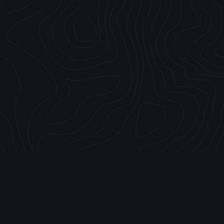
To je više od online klađenja, Lunubet je sportsko
klađenje u novom svjetlu
Postavi okladu u Lunubet sportskoj kladionici i dokaži svima da
prepoznaješ izvrsne tečajeve. Ovdje ćeš pronaći kvote za sportske
događaje iz cijelog svijeta, od tenisa do međunarodnih
nogometnih utakmica, od Esporta do VR sportova te od MMA-a do
Prikaži više
predsjedničkih izbora. Ako morate na put, nema razloga za brigu jer