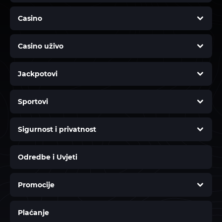
Casino
Casino uživo
Jackpotovi
Sportovi
Sigurnost i privatnost
Odredbe i Uvjeti
Promocije
Plaćanje