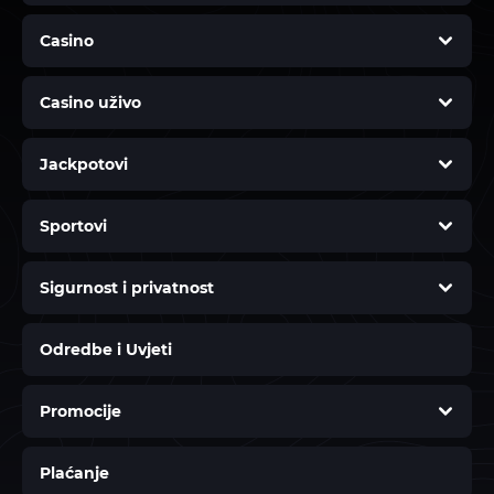
Casino
Casino uživo
Jackpotovi
Sportovi
Sigurnost i privatnost
Odredbe i Uvjeti
Promocije
Plaćanje