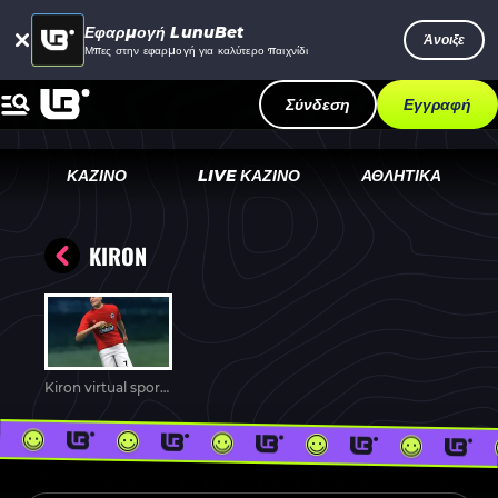
Εφαρμογή LunuBet
Άνοιξε
Μπες στην εφαρμογή για καλύτερο παιχνίδι
Σύνδεση
Εγγραφή
ΚΑΖΊΝΟ
LIVE ΚΑΖΊΝΟ
ΑΘΛΗΤΙΚΆ
KIRON
Kiron virtual sports