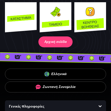
ΚΑΤΆΣΤΗΜΑ
ΚΈΝΤΡΟ
ΤΑΜΕΊΟ
ΒΟΉΘΕΙΑΣ
Αρχική σελίδα
Ελληνικά
Ζωντανή Συνομιλία
Γενικές πληροφορίες