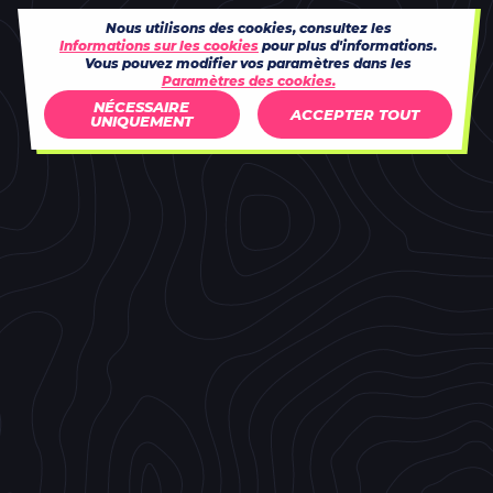
Nous utilisons des cookies, consultez les
Informations sur les cookies
pour plus d'informations.
Vous pouvez modifier vos paramètres dans les
Paramètres des cookies.
NÉCESSAIRE
ACCEPTER TOUT
UNIQUEMENT