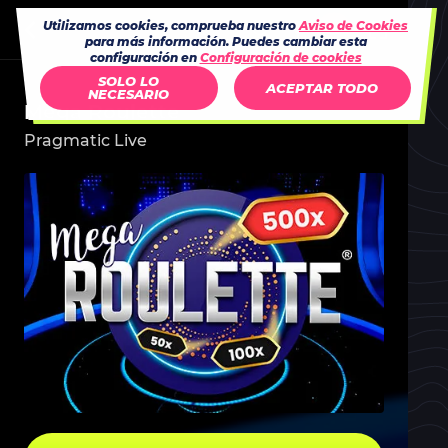
Utilizamos cookies, comprueba nuestro
Aviso de Cookies
para más información. Puedes cambiar esta
configuración en
Configuración de cookies
SOLO LO
ACEPTAR TODO
NECESARIO
Mega Roulette
Pragmatic Live