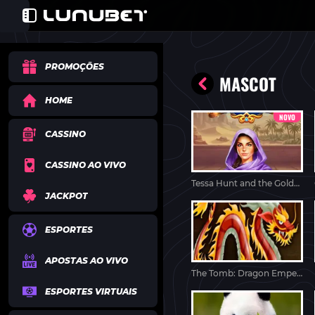
PROMOÇÕES
MASCOT
HOME
NOVO
CASSINO
CASSINO AO VIVO
Tessa Hunt and the Golden Sands
JACKPOT
ESPORTES
APOSTAS AO VIVO
The Tomb: Dragon Emperors Treasure
ESPORTES VIRTUAIS