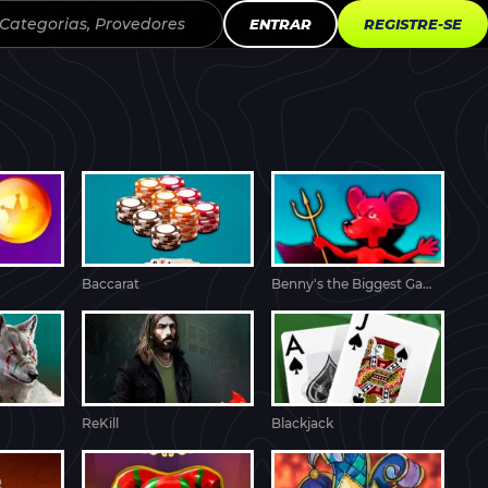
 Categorias, Provedores
ENTRAR
REGISTRE-SE
Baccarat
Benny's the Biggest Game
ReKill
Blackjack