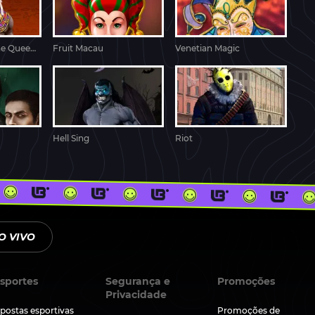
Anksunamun: the Queen of Egypt
Fruit Macau
Venetian Magic
Hell Sing
Riot
O VIVO
sportes
Segurança e
Promoções
Privacidade
postas esportivas
Promoções de