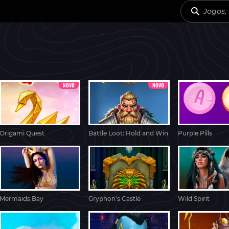
Jogos,
NOVO
NOVO
Origami Quest
Battle Loot: Hold and Win
Purple Pills
Mermaids Bay
Gryphon's Castle
Wild Spirit