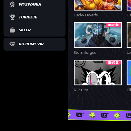
WYZWANIA
Lucky Dwarfs
De
TURNIEJE
NOWOŚĆ
SKLEP
POZIOMY VIP
Stormforged
Le
NOWOŚĆ
RIP City
Pl