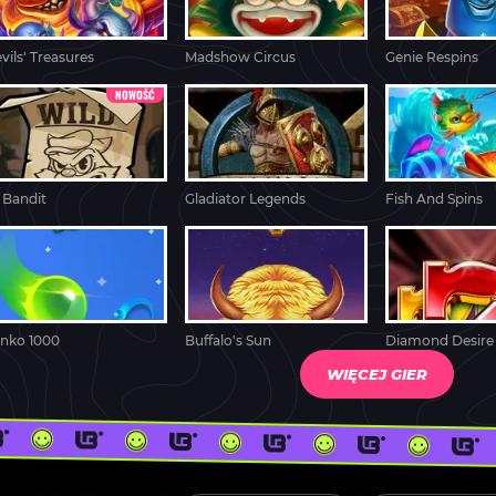
vils' Treasures
Madshow Circus
Genie Respins
NOWOŚĆ
 Bandit
Gladiator Legends
Fish And Spins
inko 1000
Buffalo's Sun
Diamond Desire
WIĘCEJ GIER