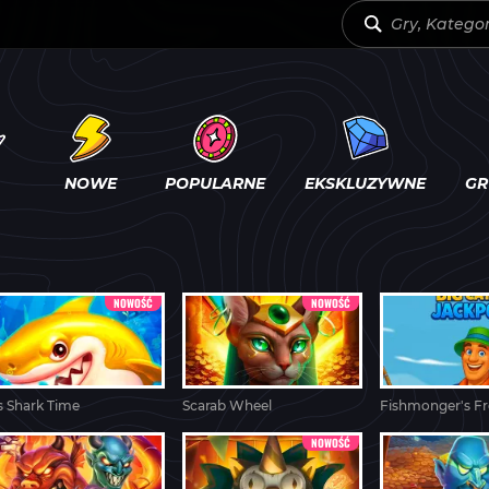
Gry, Katego
NOWE
POPULARNE
EKSKLUZYWNE
GR
NOWOŚĆ
NOWOŚĆ
's Shark Time
Scarab Wheel
Fishmonger's F
NOWOŚĆ