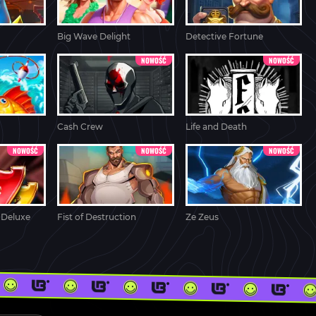
Big Wave Delight
Detective Fortune
NOWOŚĆ
NOWOŚĆ
Cash Crew
Life and Death
NOWOŚĆ
NOWOŚĆ
NOWOŚĆ
 Deluxe
Fist of Destruction
Ze Zeus