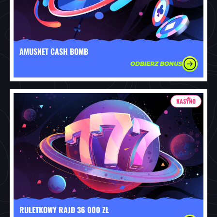
AMUSNET CASH BOMB
ODBIERZ BONUS
KASYNO
RULETKOWY RAJD 36 000 ZŁ