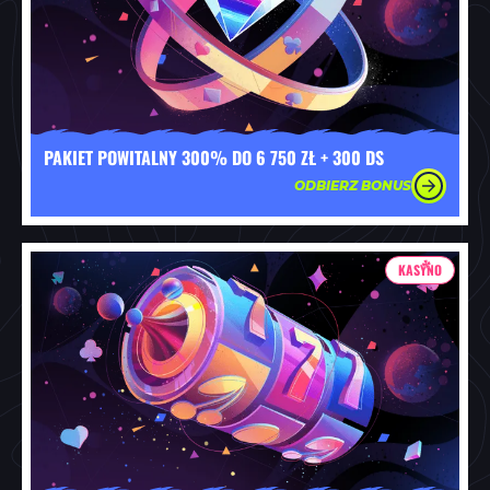
PAKIET POWITALNY 300% DO 6 750 ZŁ + 300 DS
ODBIERZ BONUS
KASYNO