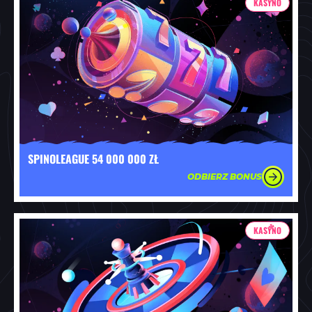
KASYNO
SPINOLEAGUE 54 000 000 ZŁ
ODBIERZ BONUS
KASYNO