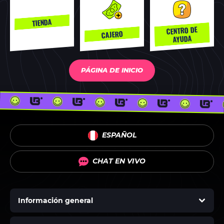
TIENDA
CENTRO DE
CAJERO
AYUDA
PÁGINA DE INICIO
ESPAÑOL
CHAT EN VIVO
Información general