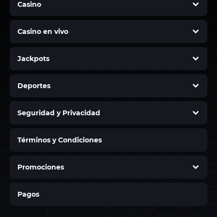
Casino
Casino en vivo
Jackpots
Deportes
Seguridad y Privacidad
Términos y Condiciones
Promociones
Pagos