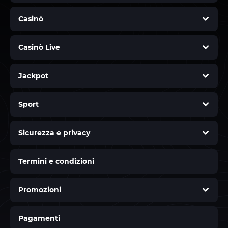
Casinò
Casinò Live
Jackpot
Sport
Sicurezza e privacy
Termini e condizioni
Promozioni
Pagamenti