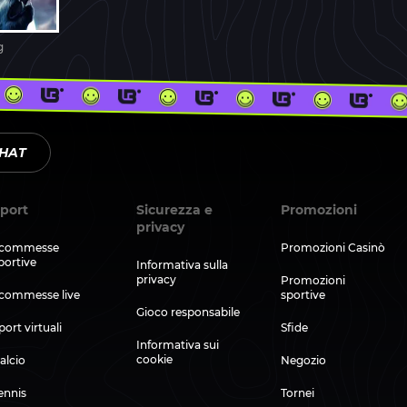
g
CHAT
port
Sicurezza e
Promozioni
privacy
commesse
Promozioni Casinò
portive
Informativa sulla
privacy
Promozioni
commesse live
sportive
Gioco responsabile
port virtuali
Sfide
Informativa sui
cookie
alcio
Negozio
ennis
Tornei