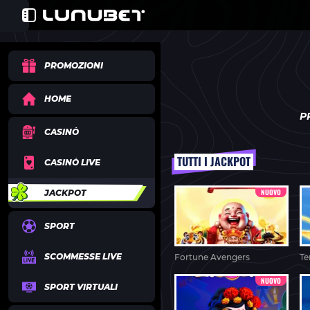
PROMOZIONI
HOME
P
CASINÒ
TUTTI I JACKPOT
CASINÒ LIVE
NUOVO
JACKPOT
SPORT
SCOMMESSE LIVE
Fortune Avengers
NUOVO
SPORT VIRTUALI