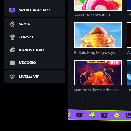
SPORT VIRTUALI
Sweet Bonanza 1000
Li
SFIDE
TORNEI
BONUS CRAB
Buffalo King Megaways
Wa
NUOVO
NEGOZIO
LIVELLI VIP
Magma Strike: Blazing Jackpots
Ze