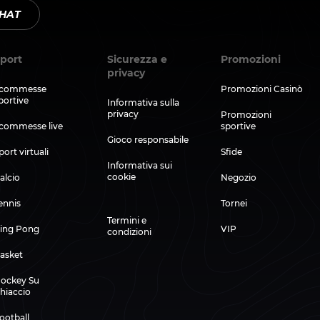
CHAT
port
Sicurezza e
Promozioni
privacy
commesse
Promozioni Casinò
portive
Informativa sulla
privacy
Promozioni
commesse live
sportive
Gioco responsabile
port virtuali
Sfide
Informativa sui
cookie
alcio
Negozio
ennis
Tornei
Termini e
ing Pong
VIP
condizioni
asket
ockey Su
hiaccio
ootball