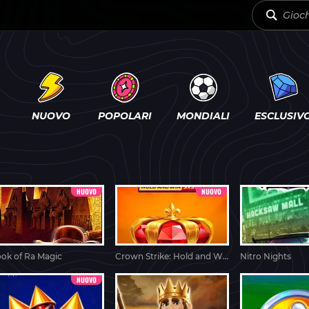
Gioch
NUOVO
POPOLARI
MONDIALI
ESCLUSIV
NUOVO
NUOVO
ok of Ra Magic
Crown Strike: Hold and Win
Nitro Nights
NUOVO